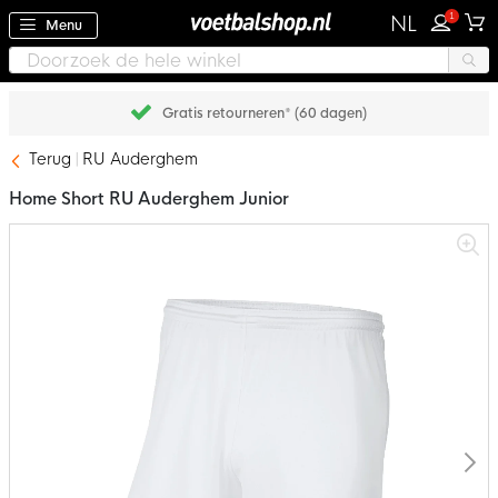
1
NL
Menu
Gratis retourneren* (60 dagen)
Terug
RU Auderghem
Home Short RU Auderghem Junior
Ga
naar
het
einde
van
de
afbeeldingen-
gallerij