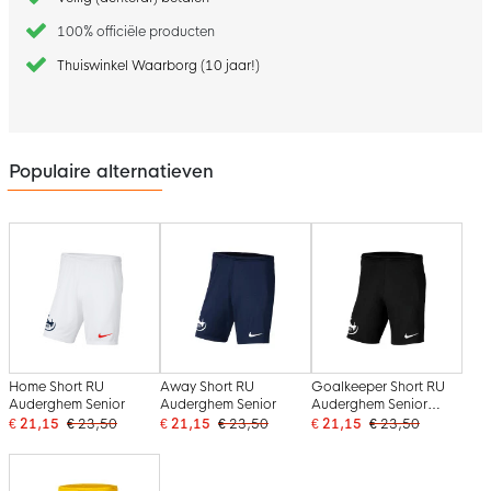
100% officiële producten
Thuiswinkel Waarborg (10 jaar!)
Populaire alternatieven
Home Short RU
Away Short RU
Goalkeeper Short RU
Auderghem Senior
Auderghem Senior
Auderghem Senior
Black
€ 21,15
€ 23,50
€ 21,15
€ 23,50
€ 21,15
€ 23,50