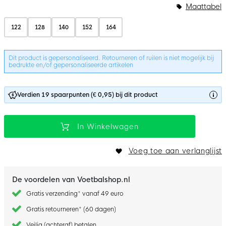
Bundelopties
Maattabel
122
128
140
152
164
Dit product is gepersonaliseerd. Retourneren of ruilen is niet mogelijk bij
bedrukte en/of gepersonaliseerde artikelen
Verdien 19 spaarpunten (€ 0,95) bij dit product
In Winkelwagen
Voeg toe aan verlanglijst
De voordelen van Voetbalshop.nl
Gratis verzending* vanaf 49 euro
Gratis retourneren* (60 dagen)
Veilig (achteraf) betalen