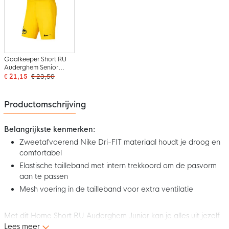
Goalkeeper Short RU
Auderghem Senior
Yellow
€ 21,15
€ 23,50
Productomschrijving
Belangrijkste kenmerken:
Zweetafvoerend Nike Dri-FIT materiaal houdt je droog en
comfortabel
Elastische tailleband met intern trekkoord om de pasvorm
aan te passen
Mesh voering in de tailleband voor extra ventilatie
Met dit Home Short RU Auderghem Junior kan je alles uit jezelf
halen. Laat het beste van jezelf zien met dit Short RU
Lees meer