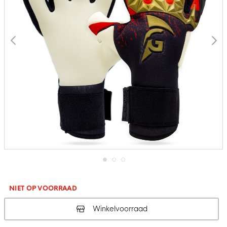
Ga
naar
het
NIET OP VOORRAAD
begin
van
Winkelvoorraad
de
afbeeldingen-
gallerij