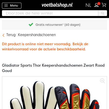
1
NL
Menu
Gratis retourneren* (60 dagen)
Terug
Keepershandschoenen
Dit product is online niet meer voorradig. Bekijk de
winkelvoorraad voor de actuele beschikbaarheid.
Gladiator Sports Thor Keepershandschoenen Zwart Rood
Goud
Ga
naar
het
einde
van
de
afbeeldingen-
gallerij