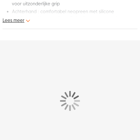
voor uitzonderlijke grip
Achterhand : comfortabel neopreen met silicone
geïnjecteerd logo en 4 mm Duits G-tec latex op de
Lees meer
schockzone
Geschikt voor natuur- en kunstgrasvelden
Deze Gladiator Sports Thor Keepershandschoenen Zwart Rood
Goud zijn de nieuwste keepershandschoenen binnen de
Gladiator Sports keepershandschoenen collectie. Deze
moderne keepershandschoen is geschikt voor volwassenen en
kinderen. Met de beste grip sta jij nog steviger in je schoenen
tussen de palen. Geef het beste van jezelf met deze gave
Gladiator Sports keepershandschoenen!
Cut - hoe vallen deze keepershandschoenen?
Deze Gladiator Sports Thor keepershandschoenen hebben een
negative cut.
Verhoogde grip en duurzaamheid
Deze keepershandschoenen zijn voorzien van compleet nieuw