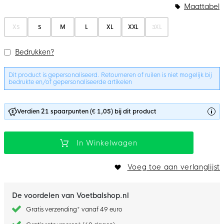
Bundelopties
Maattabel
XS
S
M
L
XL
XXL
3XL
Bedrukken?
Dit product is gepersonaliseerd. Retourneren of ruilen is niet mogelijk bij
bedrukte en/of gepersonaliseerde artikelen
Verdien 21 spaarpunten (€ 1,05) bij dit product
In Winkelwagen
Voeg toe aan verlanglijst
De voordelen van Voetbalshop.nl
Gratis verzending* vanaf 49 euro