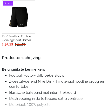
Dames
LVV Football Factory
Trainingsshort Dames
Zwart
€ 19,35
€ 21,50
Productomschrijving
Belangrijkste kenmerken:
Football Factory Uitbroekje Blauw
Zweetafvoerend Nike Dri-FIT materiaal houdt je droog en
comfortabel
Elastische tailleband met intern trekkoord
Mesh voering in de tailleband extra ventilatie
Materiaal: 100% polyester