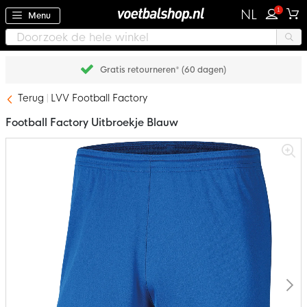
1
NL
Menu
Gratis retourneren* (60 dagen)
Terug
LVV Football Factory
Football Factory Uitbroekje Blauw
Ga
naar
het
einde
van
de
afbeeldingen-
gallerij