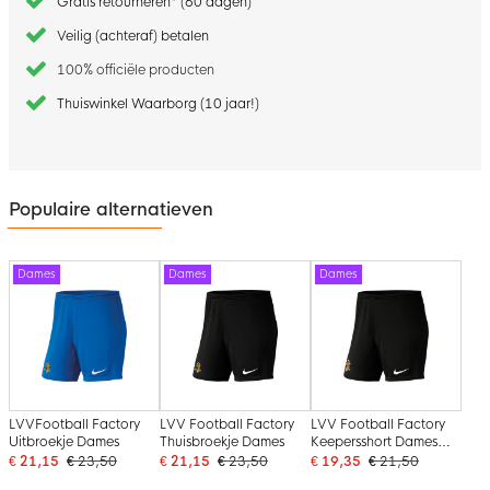
Gratis retourneren* (60 dagen)
Veilig (achteraf) betalen
100% officiële producten
Thuiswinkel Waarborg (10 jaar!)
Populaire alternatieven
Dames
Dames
Dames
LVVFootball Factory
LVV Football Factory
LVV Football Factory
Uitbroekje Dames
Thuisbroekje Dames
Keepersshort Dames
Zwart
€ 21,15
€ 23,50
€ 21,15
€ 23,50
€ 19,35
€ 21,50