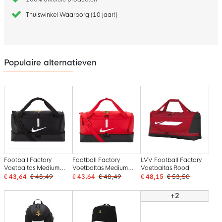
Thuiswinkel Waarborg (10 jaar!)
Populaire alternatieven
Football Factory
Football Factory
LVV Football Factory
Voetbaltas Medium
Voetbaltas Medium
Voetbaltas Rood
Zwart
Rood
€ 43,64
€ 48,49
€ 43,64
€ 48,49
€ 48,15
€ 53,50
+2