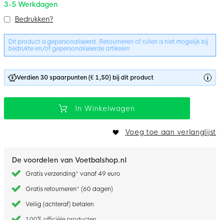
3-5 Werkdagen
Bundelopties
Bedrukken?
Dit product is gepersonaliseerd. Retourneren of ruilen is niet mogelijk bij
bedrukte en/of gepersonaliseerde artikelen
Verdien 30 spaarpunten (€ 1,50) bij dit product
In Winkelwagen
Voeg toe aan verlanglijst
De voordelen van Voetbalshop.nl
Gratis verzending* vanaf 49 euro
Gratis retourneren* (60 dagen)
Veilig (achteraf) betalen
100% officiële producten