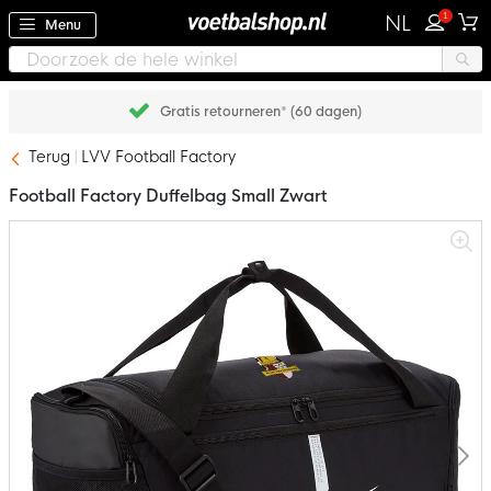
1
NL
Menu
Gratis retourneren* (60 dagen)
Terug
LVV Football Factory
Football Factory Duffelbag Small Zwart
Ga
naar
het
einde
van
de
afbeeldingen-
gallerij