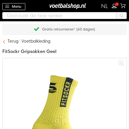
1
NL
Menu
Achteraf betalen met Klarna
Terug
Voetbalkleding
FitSockr Gripsokken Geel
Ga
naar
het
einde
van
de
afbeeldingen-
gallerij