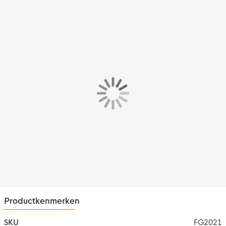
De Fitsockr gripsokken hebben een strakke pasvorm. Het
materiaal rekt uit waardoor de sokken comfortabel zijn voor
veel verschillende soorten en maten voeten.
[Materiaal}
De Fitsockr gripsokken zijn gemaakt van spandex, deze stof
vormt zich langzamerhand naar je voeten terwijl je ze draagt.
Productkenmerken
SKU
FG2021