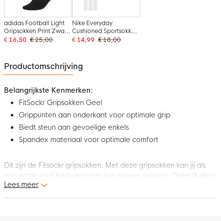
adidas Football Light
Nike Everyday
Gripsokken Print Zwart
Cushioned Sportsokken
Wit
3-Pack Wit Zwart
€ 16,50
€ 25,00
€ 14,99
€ 18,00
Productomschrijving
Belangrijkste Kenmerken:
FitSockr Gripsokken Geel
Grippunten aan onderkant voor optimale grip
Biedt steun aan gevoelige enkels
Spandex materiaal voor optimale comfort
Dit zijn de Fitsockr gripsokken. Met deze gripsokken kan jij als
een echte prof beginnen aan het nieuwe seizoen. Gebruik deze
Lees meer
gripsokken tijdens elke training en wedstrijd voor meer grip en
om blessures te voorkomen.
Pasvorm