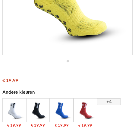
Ga
naar
het
€ 19,99
begin
van
de
Andere kleuren
afbeeldingen-
gallerij
+4
€ 19,99
€ 19,99
€ 19,99
€ 19,99