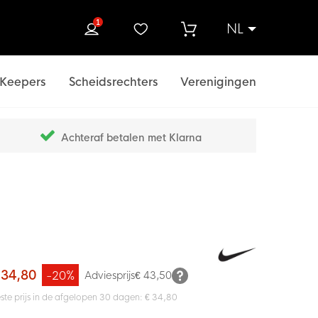
1
NL
ek
Keepers
Scheidsrechters
Verenigingen
Achteraf betalen met Klarna
 34,80
-20%
Adviesprijs
€ 43,50
ste prijs in de afgelopen 30 dagen: € 34,80