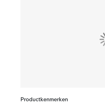
optimale bewegingsvrijheid tijdens intensieve
bedekking terwijl je beweegt.
Kenmerken
Deze trainingstrui is voorzien van een stijlvol
aan en uit te trekken en gunstig voor ventilati
Materiaal
Gemaakt van een duurzame en ademende stoff
je training koel en droog blijft.
Productkenmerken