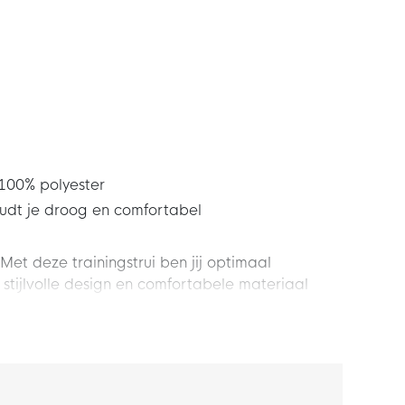
 100% polyester
udt je droog en comfortabel
 Met deze trainingstrui ben jij optimaal
stijlvolle design en comfortabele materiaal
t komen gaat. Maak jezelf klaar en haal de FC
de pasvorm en heeft de perfecte balans voor een