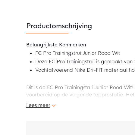
Productomschrijving
Belangrijkste Kenmerken
FC Pro Trainingstrui Junior Rood Wit
Deze FC Pro Trainingstrui is gemaakt van
Vochtafvoerend Nike Dri-FIT materiaal ho
Dit is de FC Pro Trainingstrui Junior Rood Wit!
voorbereid op de volgende topprestatie. Het 
zorgt ervoor dat je ready bent voor alles wa
Lees meer
Pro Trainingstrui Junior!
Pasvorm
De FC Pro Trainingstrui biedt een aansluiten