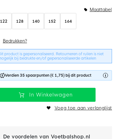
undelopties
Maattabel
122
128
140
152
164
Bedrukken?
Dit product is gepersonaliseerd. Retourneren of ruilen is niet
mogelijk bij bedrukte en/of gepersonaliseerde artikelen
Verdien 35 spaarpunten (€ 1,75) bij dit product
In Winkelwagen
Voeg toe aan verlanglijst
De voordelen van Voetbalshop.nl