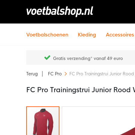
Voetbalschoenen
Kleding
Accessoires
Gratis verzending* vanaf 49 euro
Terug
FC Pro
FC Pro Trainingstrui Junior Rood
FC Pro Trainingstrui Junior Rood 
Ga
naar
het
einde
van
de