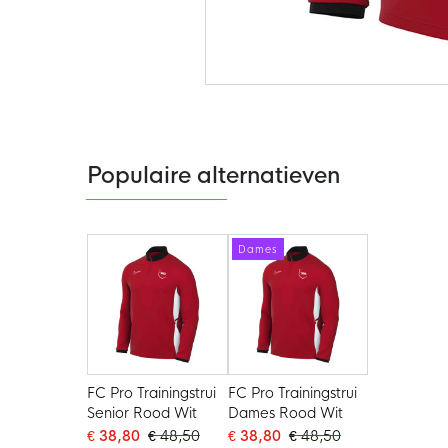
Ga
naar
het
begin
van
de
Populaire alternatieven
afbeeldingen-
gallerij
Dames
FC Pro Trainingstrui
FC Pro Trainingstrui
Senior Rood Wit
Dames Rood Wit
€ 38,80
€ 48,50
€ 38,80
€ 48,50