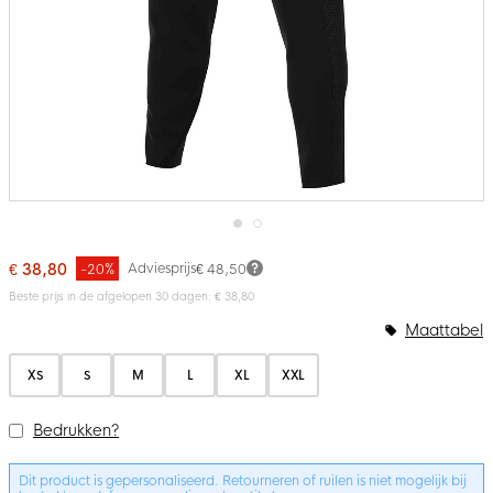
Ga
naar
€ 38,80
Adviesprijs
-20%
€ 48,50
het
Beste prijs in de afgelopen 30 dagen: € 38,80
begin
van
Bundelopties
Maattabel
de
afbeeldingen-
gallerij
XS
S
M
L
XL
XXL
Bedrukken?
Dit product is gepersonaliseerd. Retourneren of ruilen is niet mogelijk bij