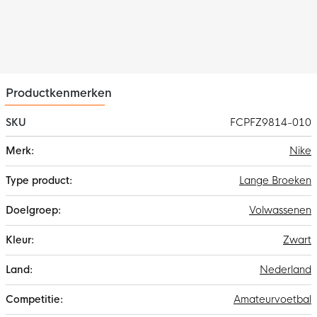
Materiaal
De Nike trainingsbroek is gemaakt van 100% polyester,
waarvan minstens 75% bestaat uit gerecycled materiaal. De
Nike Dri-FIT technologie voert zweet weg van je huid voor
snellere verdamping, zodat je droog en comfortabel blijft. De
constructie van de trainingsbroek vermindert
Productkenmerken
materiaalverspilling.
SKU
FCPFZ9814-010
Meer
Nike
informatie
Lange Broeken
Volwassenen
Zwart
Nederland
Amateurvoetbal