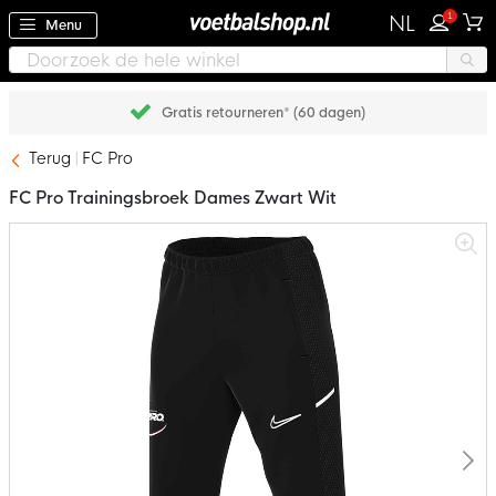
1
NL
Menu
Gratis retourneren* (60 dagen)
Terug
FC Pro
FC Pro Trainingsbroek Dames Zwart Wit
Ga
naar
het
einde
van
de
afbeeldingen-
gallerij