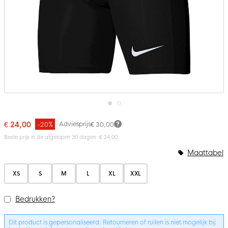
Ga
naar
€ 24,00
Adviesprijs
-20%
€ 30,00
het
Beste prijs in de afgelopen 30 dagen: € 24,00
begin
van
Bundelopties
Maattabel
de
afbeeldingen-
gallerij
XS
S
M
L
XL
XXL
Bedrukken?
Dit product is gepersonaliseerd. Retourneren of ruilen is niet mogelijk bij