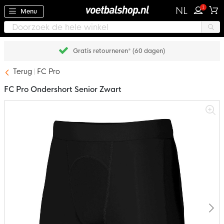
1
NL
Menu
Gratis retourneren* (60 dagen)
Terug
FC Pro
FC Pro Ondershort Senior Zwart
Ga
naar
het
einde
van
de
afbeeldingen-
gallerij