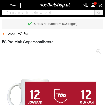
1
NL
Menu
Gratis retourneren* (60 dagen)
Terug
FC Pro
FC Pro Mok Gepersonaliseerd
Ga
naar
het
einde
van
de
afbeeldingen-
gallerij