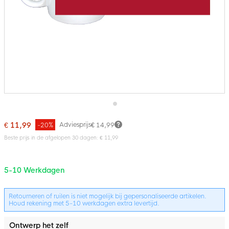
Ga
naar
€ 11,99
Adviesprijs
-20%
€ 14,99
het
Beste prijs in de afgelopen 30 dagen: € 11,99
begin
van
Bundelopties
de
afbeeldingen-
5-10 Werkdagen
gallerij
Retourneren of ruilen is niet mogelijk bij gepersonaliseerde artikelen.
Houd rekening met 5-10 werkdagen extra levertijd.
Ontwerp het zelf