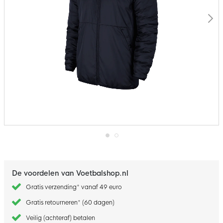
Ga
naar
het
begin
De voordelen van Voetbalshop.nl
van
de
Gratis verzending* vanaf 49 euro
afbeeldingen-
gallerij
Gratis retourneren* (60 dagen)
Veilig (achteraf) betalen