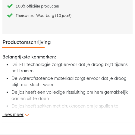
100% officiële producten
Thuiswinkel Waarborg (10 jaar!)
Productomschrijving
Belangrijkste kenmerken:
Dri-FIT technologie zorgt ervoor dat je droog blijft tijdens
het trainen
De waterafstotende materiaal zorgt ervoor dat je droog
blijft met slecht weer
De jas heeft een volledige ritssluiting om hem gemakkelijk
aan en uit te doen
De jas heeft zakken met drukknopen om je spullen te
bewaren
Lees meer
Deze FC Lesley Boys Herfstjas Donkerblauw helpt je excelleren
tijdens de gure herfstdagen. Het waterdichte design zorgt