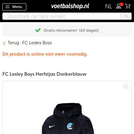
1
NL
Menu
Gratis retourneren* (60 dagen)
Terug
FC Lesley Boys
Dit product is online niet meer voorradig.
FC Lesley Boys Herfstjas Donkerblauw
Ga
naar
het
einde
van
de
afbeeldingen-
gallerij