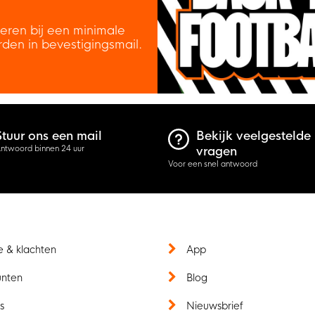
veren bij een minimale
rden in bevestigingsmail.
Stuur ons een mail
Bekijk veelgestelde
ntwoord binnen 24 uur
vragen
Voor een snel antwoord
e & klachten
App
unten
Blog
s
Nieuwsbrief