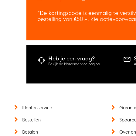
*De kortingscode is eenmalig te verzil
bestelling van €50,-. Zie actievoorwaa
Heb je een vraag?
Bekijk de klantenservice pagina
A
Klantenservice
Garanti
Bestellen
Spaarp
Betalen
Over on