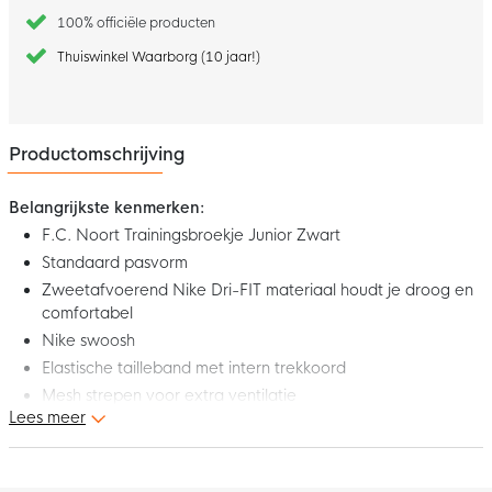
100% officiële producten
Thuiswinkel Waarborg (10 jaar!)
Productomschrijving
Belangrijkste kenmerken:
F.C. Noort Trainingsbroekje Junior Zwart
Standaard pasvorm
Zweetafvoerend Nike Dri-FIT materiaal houdt je droog en
comfortabel
Nike swoosh
Elastische tailleband met intern trekkoord
Mesh strepen voor extra ventilatie
Lees meer
Materiaal: 100% polyester
Dit is het nieuwe FC Noort voor kids. Met dit comfortabele FC