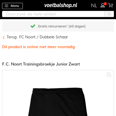
1
NL
Menu
Gratis retourneren* (60 dagen)
Terug
FC Noort / Dubbele Schaar
Dit product is online niet meer voorradig.
F.C. Noort Trainingsbroekje Junior Zwart
Ga
naar
het
einde
van
de
afbeeldingen-
gallerij