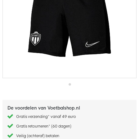
Ga
naar
het
begin
De voordelen van Voetbalshop.nl
van
de
Gratis verzending* vanaf 49 euro
afbeeldingen-
gallerij
Gratis retourneren* (60 dagen)
Veilig (achteraf) betalen