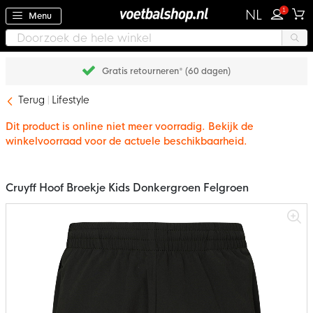
1
NL
Menu
Gratis retourneren* (60 dagen)
Terug
Lifestyle
Dit product is online niet meer voorradig. Bekijk de
winkelvoorraad voor de actuele beschikbaarheid.
Cruyff Hoof Broekje Kids Donkergroen Felgroen
Ga
naar
het
einde
van
de
afbeeldingen-
gallerij