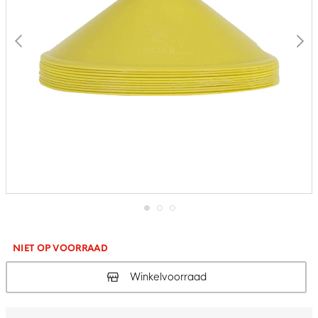
Ga
naar
het
NIET OP VOORRAAD
begin
van
Winkelvoorraad
de
afbeeldingen-
gallerij