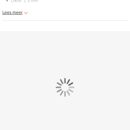
Dikte: 1.3 mm
Lees meer
Dit zijn de CIRCULR. Pionnen Small 10 stuks Geel. De pionnen
zijn ideaal voor het uitzetten van oefeningen.
Afmetingen en gewicht
De pionnen hebben een diameter van 30 cm, ze zijn 15 cm
hoog en het materiaal is 1.3 mm dik. Het gewicht van de
pionnen is 40 gram.
Materiaal
De pionnen zijn gemaakt van
gerecycled polyethyleen
. Dit is
een mix van post-industrieel PE en PE van trainingskegels.