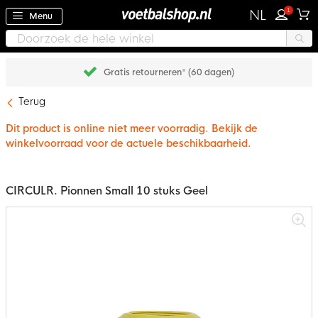
1
NL
Menu
Gratis retourneren* (60 dagen)
Terug
Dit product is online niet meer voorradig. Bekijk de
winkelvoorraad voor de actuele beschikbaarheid.
CIRCULR. Pionnen Small 10 stuks Geel
Ga
naar
het
einde
van
de
afbeeldingen-
gallerij