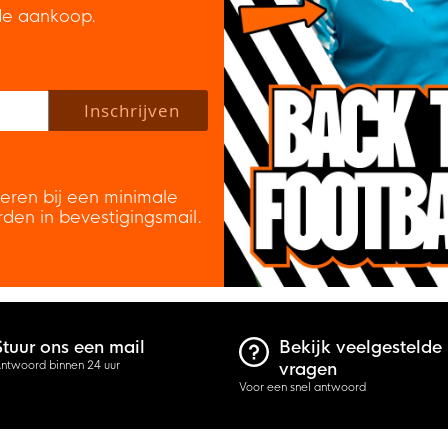
de aankoop.
 policy to subscribe to our newsletter.
Inschrijven
veren bij een minimale
rden in bevestigingsmail.
Stuur ons een mail
Bekijk veelgestelde
ntwoord binnen 24 uur
vragen
Voor een snel antwoord