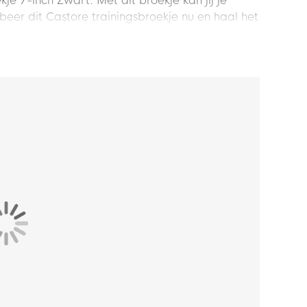
kje 7-inch Zwart. Met dit broekje kan jij je
obeer dit Castore trainingsbroekje nu en haal het
en standaard pasvorm, wat zorgt voor een
ailleband kan de pasvorm worden aangepast.
en steekzakken, om je waardevolle spullen op te
ien van een elastische tailleband met