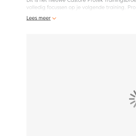
Dit is het nieuwe Castore Protek Trainingsbroe
volledig focussen op je volgende training. Pr
maximale uit je volgende training!
Lees meer
Pasvorm
Het Castore Protek trainingsbroekje heeft e
optimaal draagcomfort. Met de elastische t
Kenmerken
Het trainingsbroekje is voorzien van twee op
opbergen. Daarnaast is het broekje ook voorz
trekkoord.