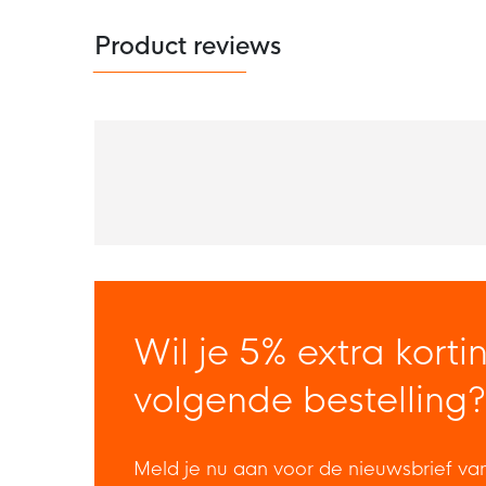
Product reviews
Wil je 5% extra korti
volgende bestelling?
Meld je nu aan voor de nieuwsbrief va