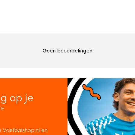
Geen beoordelingen
ng op je
*
n Voetbalshop.nl en