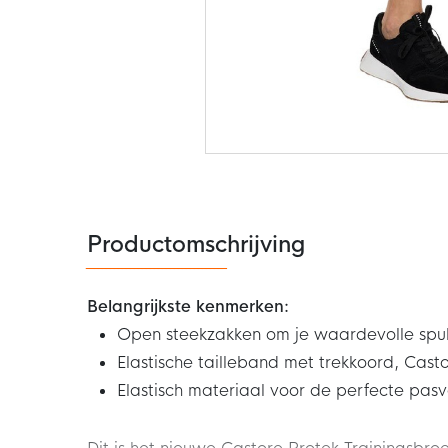
Ga
naar
het
begin
van
de
Productomschrijving
afbeeldingen-
gallerij
Belangrijkste kenmerken:
Open steekzakken om je waardevolle spul
Elastische tailleband met trekkoord, Cast
Elastisch materiaal voor de perfecte pas