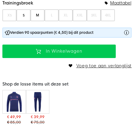
Trainingsbroek
Maattabel
XS
S
M
L
XL
XXL
3XL
4XL
Verdien 90 spaarpunten (€ 4,50) bij dit product
In Winkelwagen
Voeg toe aan verlanglijst
Shop de losse items uit deze set
€ 49,99
€ 39,99
€ 85,00
€ 75,00