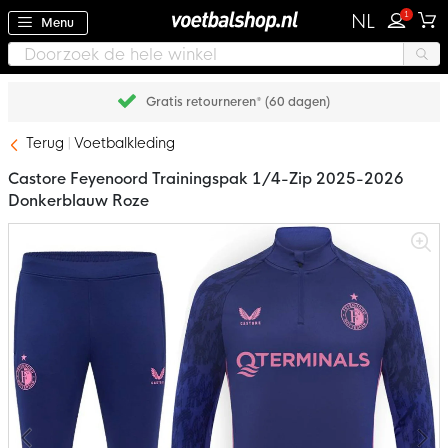
1
NL
Menu
Gratis retourneren* (60 dagen)
Terug
Voetbalkleding
Castore Feyenoord Trainingspak 1/4-Zip 2025-2026
Donkerblauw Roze
Ga
naar
het
einde
van
de
afbeeldingen-
gallerij