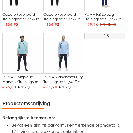
Castore Feyenoord
Castore Feyenoord
PUMA RB Leipzig
Trainingspak 1/4-Zip
Trainingspak 1/4-Zip
Trainingspak 1/4-Zip
2026-2027 Lichtblauw
2026-2027 Zwart
2025-2026 Blauw
€ 154,98
€ 154,98
€ 99,98
€ 150,00
Zwart
Lichtblauw
Donkerblauw Rood
+15
PUMA Olympique
PUMA Manchester City
Marseille Trainingspak
Trainingspak 1/4-Zip
1/4-Zip 2025-2026
2025-2026 Lichtblauw
€ 75,00
€ 150,00
€ 84,98
€ 150,00
Lichtblauw
Donkerblauw Wit
Donkerblauw Wit
Productomschrijving
Belangrijkste kenmerken:
Bevat een slim-fit pasvorm, kenmerkende teamdetails,
1/4-zip rits, ritszakken en enkelritsen