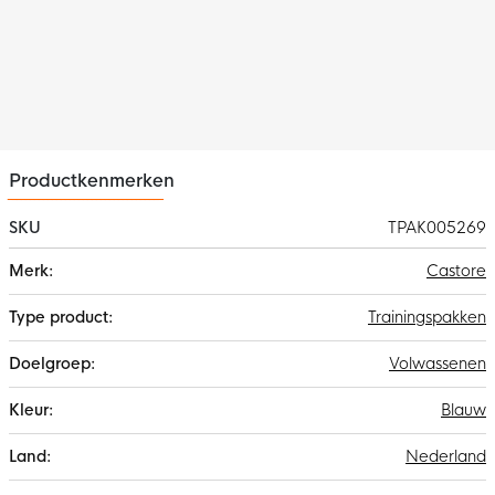
bewegingsgemak op de eerste plaats zet.
Productkenmerken
SKU
TPAK005269
Meer
Castore
informatie
Trainingspakken
Volwassenen
Blauw
Nederland