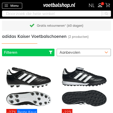
1
NL
Menu
Gratis retourneren* (60 dagen)
adidas Kaiser Voetbalschoenen
(2 producten)
Filteren
-27%
Beste Keus
-22%