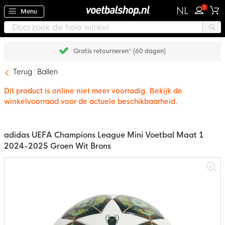
1
NL
Menu
Gratis retourneren* (60 dagen)
Terug
Ballen
Dit product is online niet meer voorradig. Bekijk de
winkelvoorraad voor de actuele beschikbaarheid.
adidas UEFA Champions League Mini Voetbal Maat 1
2024-2025 Groen Wit Brons
Ga
naar
het
einde
van
de
afbeeldingen-
gallerij