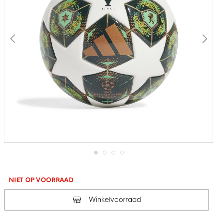
Ga
naar
het
NIET OP VOORRAAD
begin
van
Winkelvoorraad
de
afbeeldingen-
gallerij