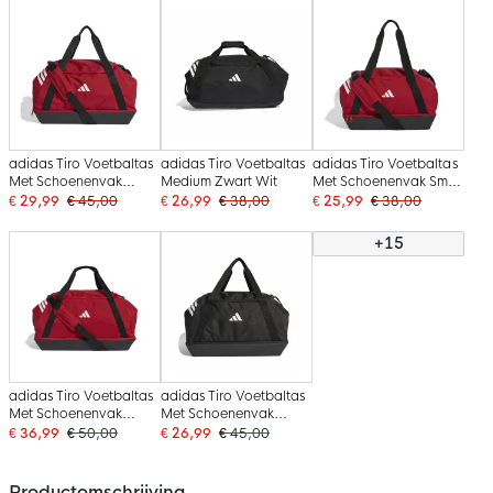
adidas Tiro Voetbaltas
adidas Tiro Voetbaltas
adidas Tiro Voetbaltas
Met Schoenenvak
Medium Zwart Wit
Met Schoenenvak Small
Medium Rood Wit
Rood Wit
€ 29,99
€ 45,00
€ 26,99
€ 38,00
€ 25,99
€ 38,00
+15
adidas Tiro Voetbaltas
adidas Tiro Voetbaltas
Met Schoenenvak
Met Schoenenvak
Large Rood Wit
Medium Zwart Wit
€ 36,99
€ 50,00
€ 26,99
€ 45,00
Productomschrijving