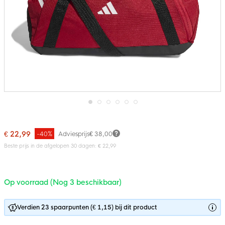
Ga
naar
het
€ 22,99
-40%
Adviesprijs
€ 38,00
begin
van
Beste prijs in de afgelopen 30 dagen: € 22,99
de
afbeeldingen-
gallerij
Op voorraad (Nog 3 beschikbaar)
Verdien 23 spaarpunten (€ 1,15) bij dit product