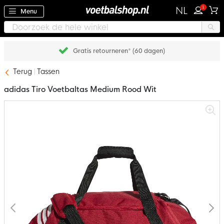
1
NL
Menu
Gratis retourneren* (60 dagen)
Terug
Tassen
adidas Tiro Voetbaltas Medium Rood Wit
Ga
naar
het
einde
van
de
afbeeldingen-
gallerij