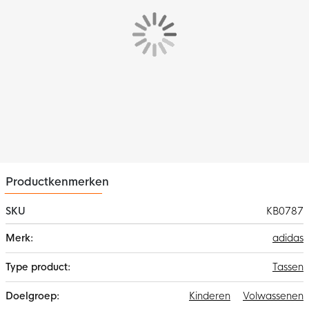
keuze. Dankzij de verstelbare schouderriem draag je de tas
comfortabel op jouw manier, of je nu onderweg bent naar het
veld of naar de sportschool.
Met het iconische witte adidas-logo aan de zijkant is deze tas
niet alleen praktisch, maar ook stijlvol. Neem al je essentials
mee in deze betrouwbare adidas Tiro voetbaltas compact in
formaat, groots in prestaties.
Productkenmerken
SKU
KB0787
Meer
adidas
informatie
Tassen
Kinderen
Volwassenen