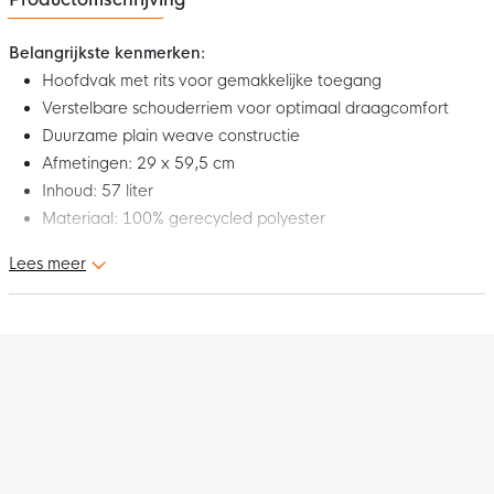
Belangrijkste kenmerken:
Hoofdvak met rits voor gemakkelijke toegang
Verstelbare schouderriem voor optimaal draagcomfort
Duurzame plain weave constructie
Afmetingen: 29 x 59,5 cm
Inhoud: 57 liter
Materiaal: 100% gerecycled polyester
Lees meer
Dit is de adidas Tiro Voetbaltas Medium Rood Wit, een
compacte maar verrassend ruime tas die perfect is voor
trainingen, wedstrijden of dagelijks gebruik. De tas maakt deel
uit van de adidas Tiro collectie, bekend om zijn strakke design
en functionele details.
Het hoofdvak met rits zorgt ervoor dat je eenvoudig bij al je
spullen kunt, terwijl je gear veilig opgeborgen blijft. De
duurzame plain weave stof is gemaakt van 100% gerecycled
polyester, wat niet alleen stevig is, maar ook een duurzamere