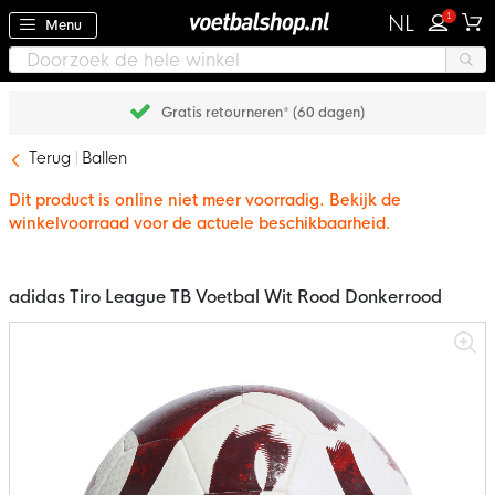
1
NL
Menu
Gratis retourneren* (60 dagen)
Terug
Ballen
Dit product is online niet meer voorradig. Bekijk de
winkelvoorraad voor de actuele beschikbaarheid.
adidas Tiro League TB Voetbal Wit Rood Donkerrood
Ga
naar
het
einde
van
de
afbeeldingen-
gallerij