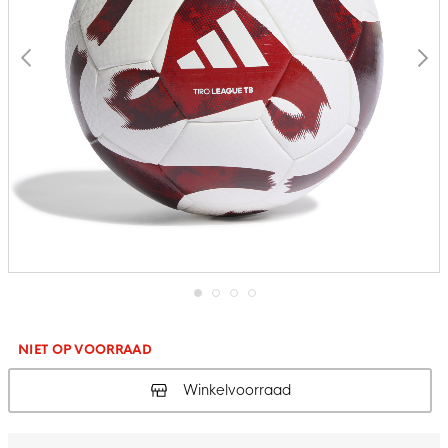
Ga
naar
het
NIET OP VOORRAAD
begin
van
Winkelvoorraad
de
afbeeldingen-
gallerij