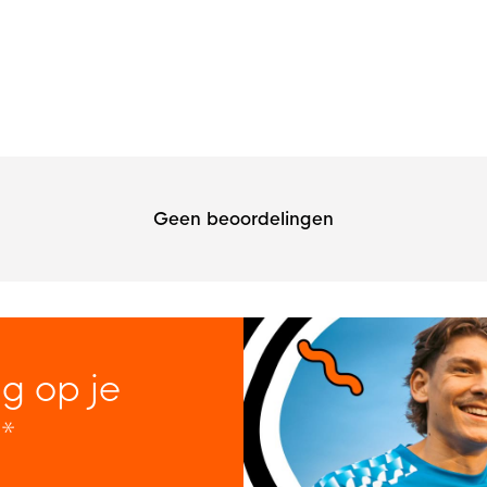
Geen beoordelingen
ng op je
*