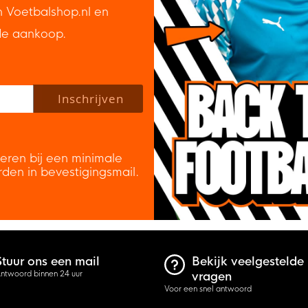
n Voetbalshop.nl en
de aankoop.
 policy to subscribe to our newsletter.
Inschrijven
veren bij een minimale
rden in bevestigingsmail.
Stuur ons een mail
Bekijk veelgestelde
ntwoord binnen 24 uur
vragen
Voor een snel antwoord