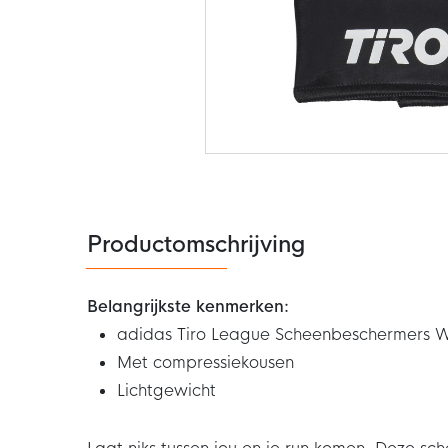
Ga
naar
het
begin
van
de
Productomschrijving
afbeeldingen-
gallerij
Belangrijkste kenmerken:
adidas Tiro League Scheenbeschermers 
Met compressiekousen
Lichtgewicht