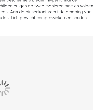
scheenbeschermers bieden hi-performance
 schilden buigen op twee manieren mee en volgen
been. Aan de binnenkant voert de demping van
uden. Lichtgewicht compressiekousen houden