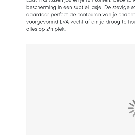
Laat niks tussen jou en je run komen. Deze 
bescherming in een subtiel jasje. De stevige
daardoor perfect de contouren van je onder
voorgevormd EVA vocht af om je droog te ho
alles op z'n plek.