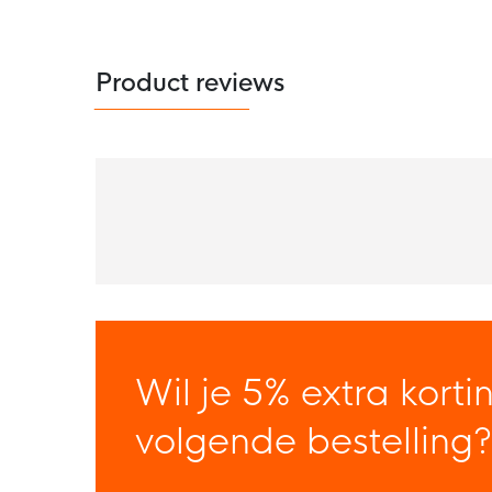
Product reviews
Wil je 5% extra korti
volgende bestelling?