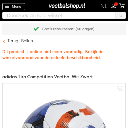
1
NL
Menu
Gratis retourneren* (60 dagen)
Terug
Ballen
Dit product is online niet meer voorradig. Bekijk de
winkelvoorraad voor de actuele beschikbaarheid.
adidas Tiro Competition Voetbal Wit Zwart
Ga
naar
het
einde
van
de
afbeeldingen-
gallerij