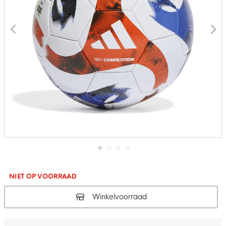
Ga
naar
het
NIET OP VOORRAAD
begin
van
Winkelvoorraad
de
afbeeldingen-
gallerij