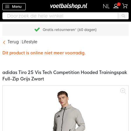
1
NL
Menu
Gratis retourneren* (60 dagen)
Terug
Lifestyle
Dit product is online niet meer voorradig.
adidas Tiro 25 Vis Tech Competition Hooded Trainingspak
Full-Zip Grijs Zwart
Ga
naar
het
einde
van
de
afbeeldingen-
gallerij