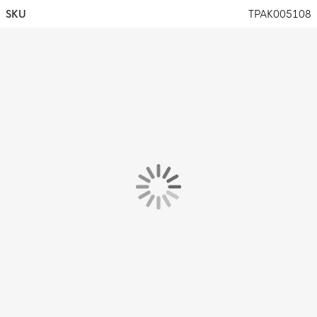
gecreëerd, verminderd de afval en ook de afhankelijkheid van
SKU
TPAK005108
beperkt beschikbare grondstoffen. Daarnaast verkleint het de
voetafdruk van onze producten.