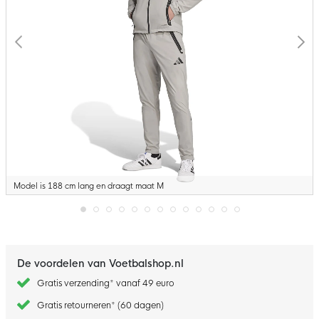
Model is 188 cm lang en draagt maat M
Ga
naar
het
begin
De voordelen van Voetbalshop.nl
van
de
Gratis verzending* vanaf 49 euro
afbeeldingen-
gallerij
Gratis retourneren* (60 dagen)