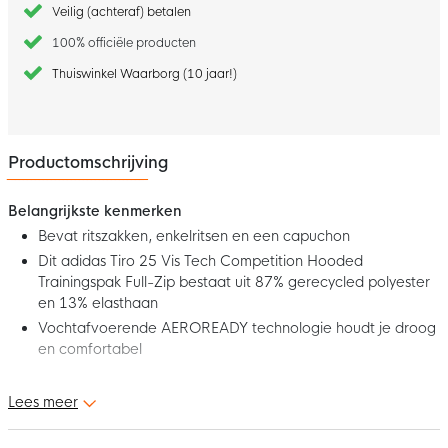
Veilig (achteraf) betalen
100% officiële producten
Thuiswinkel Waarborg (10 jaar!)
Productomschrijving
Belangrijkste kenmerken
Bevat ritszakken, enkelritsen en een capuchon
Dit adidas Tiro 25 Vis Tech Competition Hooded
Trainingspak Full-Zip bestaat uit 87% gerecycled polyester
en 13% elasthaan
Vochtafvoerende AEROREADY technologie houdt je droog
en comfortabel
Dit is de adidas Tiro 25 Vis Tech Competition Hooded
Lees meer
Trainingspak Grijs Zwart! Dit Trainingspak is ontworpen voor
voetballers onderweg en houdt je comfortabel tijdens korte