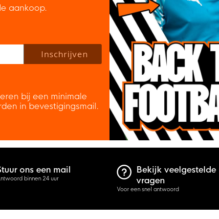
de aankoop.
 policy to subscribe to our newsletter.
Inschrijven
veren bij een minimale
rden in bevestigingsmail.
Stuur ons een mail
Bekijk veelgestelde
ntwoord binnen 24 uur
vragen
Voor een snel antwoord