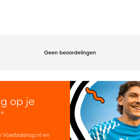
Geen beoordelingen
ng op je
*
n Voetbalshop.nl en