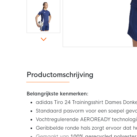
Ga
naar
het
begin
van
de
Productomschrijving
afbeeldingen-
gallerij
Belangrijkste kenmerken:
adidas Tiro 24 Trainingsshirt Dames Donk
Standaard pasvorm voor een soepel gevo
Vochtregulerende AEROREADY technologie 
Geribbelde ronde hals zorgt ervoor dat het
Gemaakt van
100% gerecycled polyester