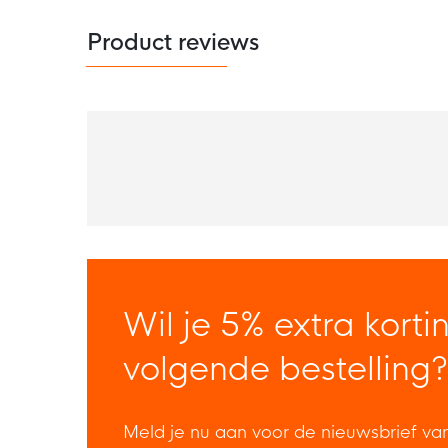
Product reviews
Wil je 5% extra korti
volgende bestelling?
Meld je nu aan voor de nieuwsbrief va