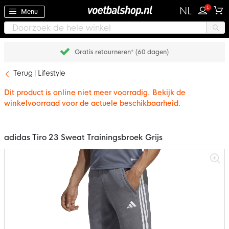
1
NL
Menu
Gratis retourneren* (60 dagen)
Terug
Lifestyle
Dit product is online niet meer voorradig. Bekijk de
winkelvoorraad voor de actuele beschikbaarheid.
adidas Tiro 23 Sweat Trainingsbroek Grijs
Ga
naar
het
einde
van
de
afbeeldingen-
gallerij