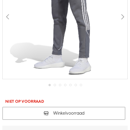
Ga
naar
het
NIET OP VOORRAAD
begin
van
Winkelvoorraad
de
afbeeldingen-
gallerij