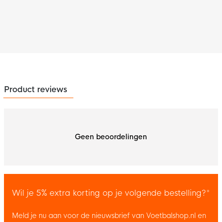
onze missie om een duurzamere katoenproductie te realiseren.
Dit is slechts één van onze missies om bij te dragen aan een
duurzamere wereld.
Product reviews
Geen beoordelingen
Wil je 5% extra korting op je volgende bestelling?*
Meld je nu aan voor de nieuwsbrief van Voetbalshop.nl en