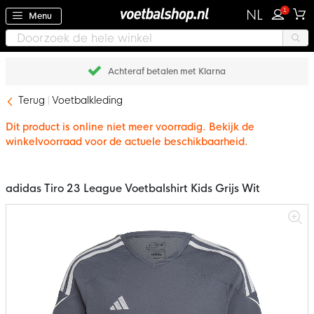
1
NL
Menu
Achteraf betalen met Klarna
Terug
Voetbalkleding
Dit product is online niet meer voorradig. Bekijk de
winkelvoorraad voor de actuele beschikbaarheid.
adidas Tiro 23 League Voetbalshirt Kids Grijs Wit
Ga
naar
het
einde
van
de
afbeeldingen-
gallerij