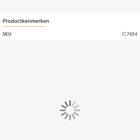
je volledig kan concentreren op het spel.
Productkenmerken
SKU
IC7484