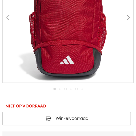
Ga
naar
het
NIET OP VOORRAAD
begin
van
Winkelvoorraad
de
afbeeldingen-
gallerij