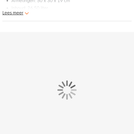
Afmetingen: 50 x 30 x 19 cm
Inhoud: 26,50 liter
Lees meer
Materiaal: 100% gerecycled polyester
Dit is de nieuwe adidas Tiro 23 League rugzak. De rugzak
maakt deel uit van de adidas Tiro 23 collectie. De rugzak is
voorzien van het 3-Stripes logo en de gewatteerde
schouderbanden zorgen voor comfort onderweg. Hij heeft zelfs
een speciaal schoenenvak met ritssluiting voor het verluchten
van je schoenen. In de zijvakken van mesh kan je je kleine
spullen kwijt. Laat je voetbalstijl zien met deze adidas rugzak!