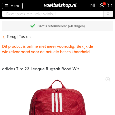
1
NL
Menu
Gratis retourneren* (60 dagen)
Terug
Tassen
Dit product is online niet meer voorradig. Bekijk de
winkelvoorraad voor de actuele beschikbaarheid.
adidas Tiro 23 League Rugzak Rood Wit
Ga
naar
het
einde
van
de
afbeeldingen-
gallerij