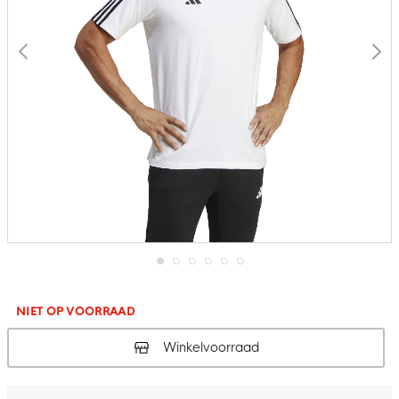
Ga
naar
het
NIET OP VOORRAAD
begin
van
Winkelvoorraad
de
afbeeldingen-
gallerij