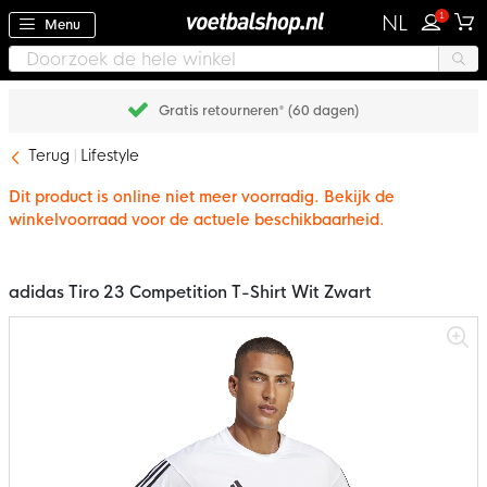
1
NL
Menu
Gratis retourneren* (60 dagen)
Terug
Lifestyle
Dit product is online niet meer voorradig. Bekijk de
winkelvoorraad voor de actuele beschikbaarheid.
adidas Tiro 23 Competition T-Shirt Wit Zwart
Ga
naar
het
einde
van
de
afbeeldingen-
gallerij