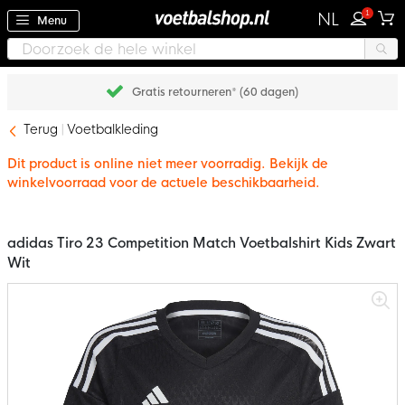
1
NL
Menu
Gratis retourneren* (60 dagen)
Terug
Voetbalkleding
Dit product is online niet meer voorradig. Bekijk de
winkelvoorraad voor de actuele beschikbaarheid.
adidas Tiro 23 Competition Match Voetbalshirt Kids Zwart
Wit
Ga
naar
het
einde
van
de
afbeeldingen-
gallerij