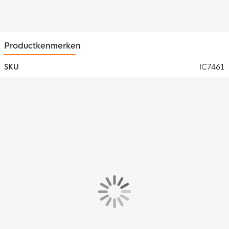
Materiaal
Het adidas Tiro voetbalshirt is gemaakt van 100% gerecycled
polyester mesh. Dit materiaal is voorzien van de
Productkenmerken
vochtafvoerende AEROREADY technologie, die ervoor zorgt
dat vocht snel wordt afgevoerd. De mesh inzetstukken zorgen
SKU
IC7461
voor extra ventilatie. Zo blijf je altijd droog en comfortabel
tijdens het trainen.