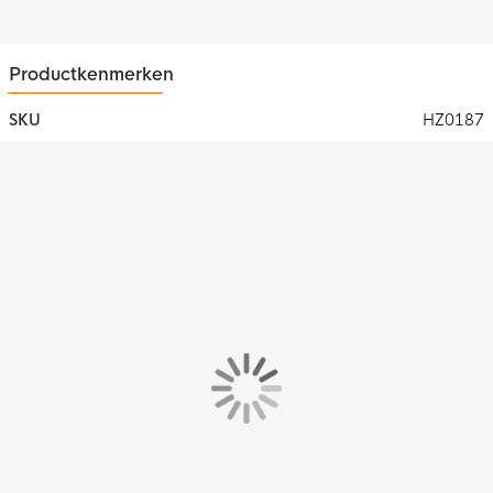
sporten.
Productkenmerken
SKU
HZ0187