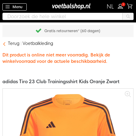
1
NL
Menu
Gratis retourneren* (60 dagen)
Terug
Voetbalkleding
Dit product is online niet meer voorradig. Bekijk de
winkelvoorraad voor de actuele beschikbaarheid.
adidas Tiro 23 Club Trainingsshirt Kids Oranje Zwart
Ga
naar
het
einde
van
de
afbeeldingen-
gallerij