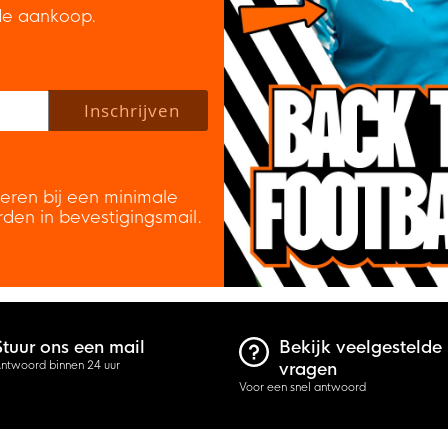
de aankoop.
 policy to subscribe to our newsletter.
Inschrijven
veren bij een minimale
rden in bevestigingsmail.
Stuur ons een mail
Bekijk veelgestelde
ntwoord binnen 24 uur
vragen
Voor een snel antwoord