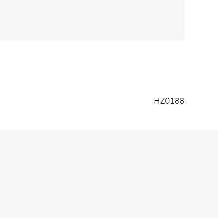
ien van ritszakken. Dit is erg handig om je
en.
HZ0188