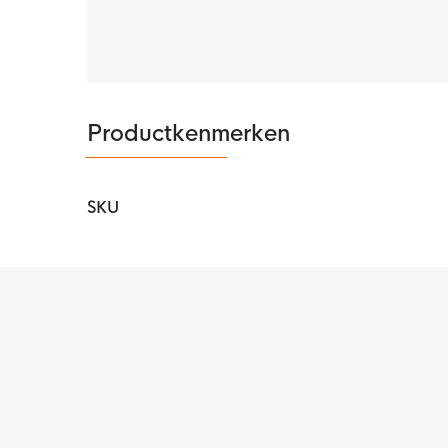
Opties
Het adidas Tiro Club trainingsbroekje is voorz
belangrijkste spullen overal veilig mee te nem
Productkenmerken
SKU