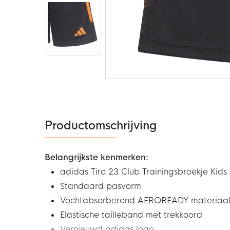
Ga
naar
het
begin
van
de
Productomschrijving
afbeeldingen-
gallerij
Belangrijkste kenmerken:
adidas Tiro 23 Club Trainingsbroekje Kid
Standaard pasvorm
Vochtabsorberend AEROREADY materiaal 
Elastische tailleband met trekkoord
Vernieuwd adidas logo