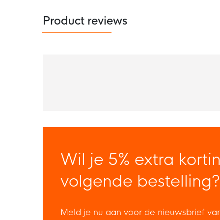
Product reviews
Wil je 5% extra korti
volgende bestelling?
Meld je nu aan voor de nieuwsbrief va