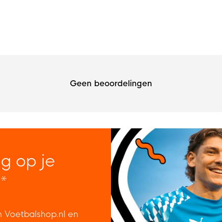
Geen beoordelingen
ng op je
*
n Voetbalshop.nl en