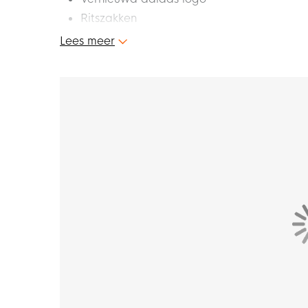
Ritszakken
Materiaal: Interlock, 100% gerecycled pol
Lees meer
Dit is het nieuwe adidas Tiro 23 Club training
van de adidas Tiro 23 collectie. Het vernie
jouw look helemaal compleet. Geef nu het bes
trainingsbroekje voor kids!
Pasvorm
Het adidas Tiro 23 Club trainingsbroekje voo
soepel kan bewegen. Je kan de pasvorm van 
behulp van de elastische tailleband met inter
draagcomfort.
Materiaal
Het adidas Tiro trainingsbroekje bestaat uit 
AEROREADY materiaal voert zweet onmiddellijk 