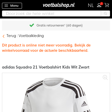
1
NL
Menu
Gratis retourneren* (60 dagen)
Terug
Voetbalkleding
Dit product is online niet meer voorradig. Bekijk de
winkelvoorraad voor de actuele beschikbaarheid.
adidas Squadra 21 Voetbalshirt Kids Wit Zwart
Ga
naar
het
einde
van
de
afbeeldingen-
gallerij