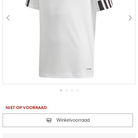
Ga
naar
het
NIET OP VOORRAAD
begin
van
Winkelvoorraad
de
afbeeldingen-
gallerij