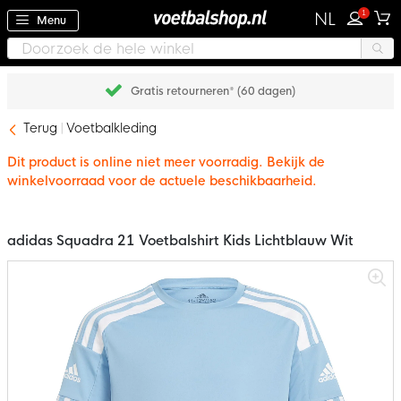
1
NL
Menu
Gratis retourneren* (60 dagen)
Terug
Voetbalkleding
Dit product is online niet meer voorradig. Bekijk de
winkelvoorraad voor de actuele beschikbaarheid.
adidas Squadra 21 Voetbalshirt Kids Lichtblauw Wit
Ga
naar
het
einde
van
de
afbeeldingen-
gallerij