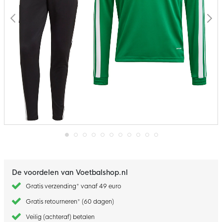
Ga
naar
het
begin
De voordelen van Voetbalshop.nl
van
de
Gratis verzending* vanaf 49 euro
afbeeldingen-
gallerij
Gratis retourneren* (60 dagen)
Veilig (achteraf) betalen