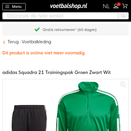
1
NL
Menu
Gratis retourneren* (60 dagen)
Terug
Voetbalkleding
Dit product is online niet meer voorradig.
adidas Squadra 21 Trainingspak Groen Zwart Wit
Ga
naar
het
einde
van
de
afbeeldingen-
gallerij