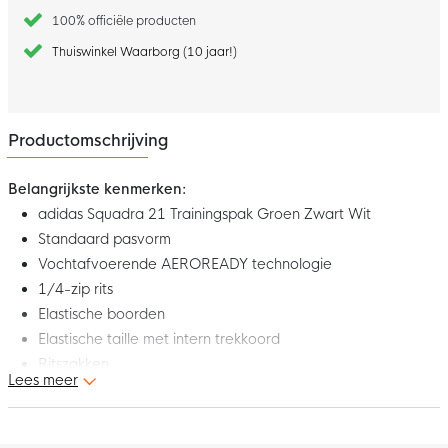
100% officiële producten
Thuiswinkel Waarborg (10 jaar!)
Productomschrijving
Belangrijkste kenmerken:
adidas Squadra 21 Trainingspak Groen Zwart Wit
Standaard pasvorm
Vochtafvoerende AEROREADY technologie
1/4-zip rits
Elastische boorden
Elastische taille met intern trekkoord
Ritszakken
Lees meer
Enkelritsen
Materiaal: 100% gerecycled polyester