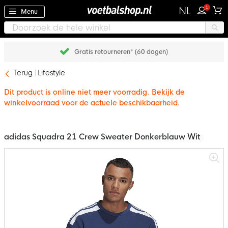
1
NL
Menu
Gratis retourneren* (60 dagen)
Terug
Lifestyle
Dit product is online niet meer voorradig. Bekijk de
winkelvoorraad voor de actuele beschikbaarheid.
adidas Squadra 21 Crew Sweater Donkerblauw Wit
Ga
naar
het
einde
van
de
afbeeldingen-
gallerij