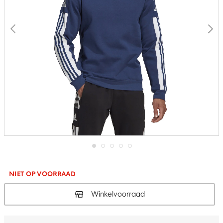
Ga
naar
het
NIET OP VOORRAAD
begin
van
Winkelvoorraad
de
afbeeldingen-
gallerij