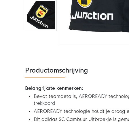
Ga
naar
het
begin
van
de
Productomschrijving
afbeeldingen-
gallerij
Belangrijkste kenmerken:
Bevat teamdetails, AEROREADY technologie
trekkoord
AEROREADY technologie houdt je droog e
Dit adidas SC Cambuur Uitbroekje is ge