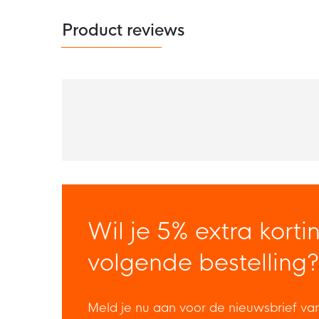
Product reviews
Wil je 5% extra korti
volgende bestelling?
Meld je nu aan voor de nieuwsbrief va