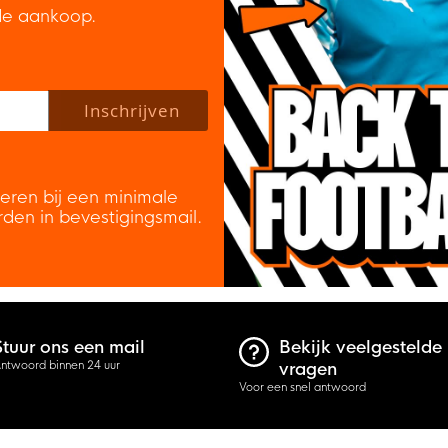
de aankoop.
 policy to subscribe to our newsletter.
Inschrijven
veren bij een minimale
rden in bevestigingsmail.
Stuur ons een mail
Bekijk veelgestelde
ntwoord binnen 24 uur
vragen
Voor een snel antwoord