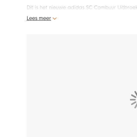
Dit is het nieuwe adidas SC Cambuur Uitbroe
SC Cambuur Leeuwarden in uitwedstrijden voor
Lees meer
bent van SC Cambuur en haal het adidas SC 
Pasvorm
Het adidas SC Cambuur Uitbroekje 2023-2024
geeft je de bewegingsvrijheid om soepel te
Kenmerken
Het adidas SC Cambuur Uitbroekje 2023-2024 
jij je SC Cambuur kan steunen. Dankzij de elas
ideale pasvorm. Zo geniet je altijd van het 
Materiaal
Het SC Cambuur Uitbroekje is gemaakt van 
voorzien van de AEROREADY technologie, wat
Hierdoor blijf je altijd droog en comfortabel.