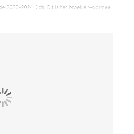
kje 2023-2024 Kids. Dit is het broekje waarmee
 de dag zal komen. Laat zien dat jij een fan
Cambuur Uitbroekje 2023-2024 voor kids!
 voor kids heeft een standaard pasvorm. Het
 kunnen bewegen.
voor kids is voorzien van het clublogo, zodat
tische tailleband met intern trekkoord heb je de
beste draagcomfort.
100%
gerecycled polyester
. Dit materiaal is
 ervoor zorgt dat het zweet wordt afgevoerd.