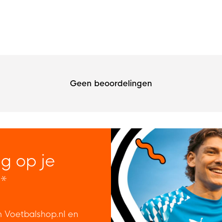
Geen beoordelingen
ng op je
*
n Voetbalshop.nl en