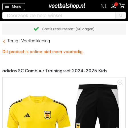
1
NL
Menu
Gratis retourneren* (60 dagen)
Terug
Voetbalkleding
Dit product is online niet meer voorradig.
adidas SC Cambuur Trainingsset 2024-2025 Kids
Ga
naar
het
einde
van
de
afbeeldingen-
gallerij