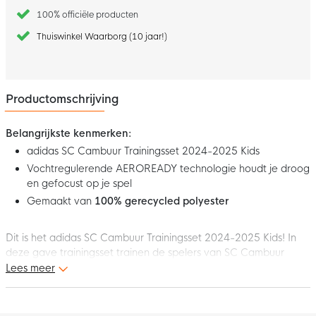
100% officiële producten
Thuiswinkel Waarborg (10 jaar!)
Productomschrijving
Belangrijkste kenmerken:
adidas SC Cambuur Trainingsset 2024-2025 Kids
Vochtregulerende AEROREADY technologie houdt je droog
en gefocust op je spel
Gemaakt van
100% gerecycled polyester
Dit is het adidas SC Cambuur Trainingsset 2024-2025 Kids! In
deze gave trainingsset trainen de spelers van SC Cambuur
gedurende het seizoen 2024-2025. Draag hetzelfde als de SC
Lees meer
Cambuur-spelers en haal de adidas SC Cambuur Trainingsset
2024-2025 voor kids!