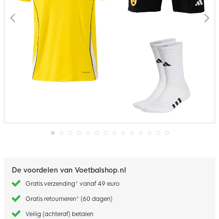
Ga
naar
het
begin
De voordelen van Voetbalshop.nl
van
de
Gratis verzending* vanaf 49 euro
afbeeldingen-
gallerij
Gratis retourneren* (60 dagen)
Veilig (achteraf) betalen