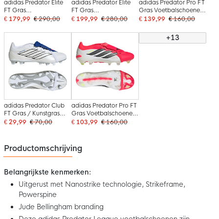
adidas Predator Elite
adidas Predator Elite
adidas Predator Pro FT
FT Gras
FT Gras
Gras Voetbalschoenen
Voetbalschoenen (FG)
Voetbalschoenen (FG)
(FG) Zwart Wit Rood
€ 179,99
€ 290,00
€ 199,99
€ 280,00
€ 139,99
€ 160,00
Wit Zilver Blauw Rood
Zwart Wit Rood
+13
adidas Predator Club
adidas Predator Pro FT
FT Gras / Kunstgras
Gras Voetbalschoenen
Voetbalschoenen (MG)
(FG) Rood Wit Zwart
€ 29,99
€ 70,00
€ 103,99
€ 160,00
Wit Zilver Blauw Rood
Productomschrijving
Belangrijkste kenmerken:
Uitgerust met Nanostrike technologie, Strikeframe,
Powerspine
Jude Bellingham branding