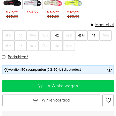
€ 79,99
€ 94,99
€ 69,99
€ 59,99
€ 95,00
€ 95,00
€ 95,00
Maattabel
39 ⅓
40
40 ⅔
41 ⅓
42
42 ⅔
43 ⅓
44
44 ⅔
45 ⅓
46
46 ⅔
47 ⅓
48
48 ⅔
Bedrukken?
Verdien 50 spaarpunten (€ 2,50) bij dit product
In Winkelwagen
Winkelvoorraad