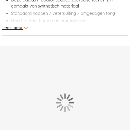
Deze adidas Predator League voetbalschoenen zijn
gemaakt van synthetisch materiaal
Standaard noppen / vetersluiting / omgeslagen tong
Geschikt voor harde natuurgrasvelden
Lees meer
Ervan dromen om alles te winnen, tot het moment dat het
realiteit wordt. Bij deze adidas Predator League FT Gras
Voetbalschoenen (FG) Wit Zilver Blauw Rood draait het om
records verbreken, doelpunten, beslissende momenten en een
erfenis achterlaten voor de volgende generatie. Het adidas
Predator DNA bewijst altijd dat niks onmogelijk is, zelfs wanneer
iedereen tegen jou is of wanneer de laatste seconden van de
extra tijd wegtikken. Deze populaire adidas voetbalschoen
evolueert mee met de wensen van de moderne aanvaller. Trek
aan het langste eind met je favoriete adidas Predator
voetbalschoenen aan!
Pasvorm – hoe valt deze schoen?
De adidas Predator heeft een standaard pasvorm.
NANOSTRIKE bovenwerk