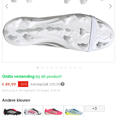
Ga
Gratis verzending
bij dit product!
naar
het
€ 49,99
-50%
Adviesprijs
€ 100,00
begin
van
Beste prijs in de afgelopen 30 dagen: € 49,99
de
afbeeldingen-
Andere kleuren
gallerij
+3