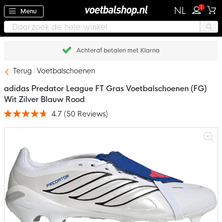
1
NL
Menu
Achteraf betalen met Klarna
Terug
Voetbalschoenen
adidas Predator League FT Gras Voetbalschoenen (FG)
Wit Zilver Blauw Rood
4.7
(
50
Reviews
)
Waardering:
94
100
% of
Ga
naar
het
einde
van
de
afbeeldingen-
gallerij