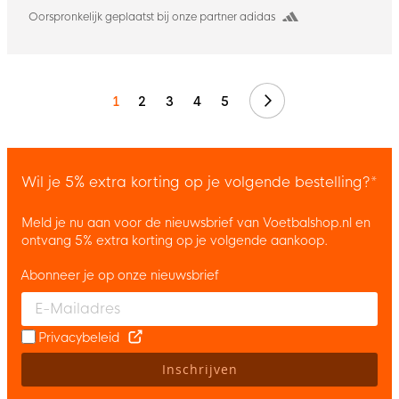
Oorspronkelijk geplaatst bij onze partner adidas
Volgende
1
2
3
4
5
Wil je 5% extra korting op je volgende bestelling?*
Meld je nu aan voor de nieuwsbrief van Voetbalshop.nl en
ontvang 5% extra korting op je volgende aankoop.
Abonneer je op onze nieuwsbrief
Enter your email and accept the privacy policy to subscribe to 
Privacybeleid
Inschrijven