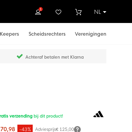
1
NL
ek
Keepers
Scheidsrechters
Verenigingen
Achteraf betalen met Klarna
ratis verzending
bij dit product!
 70,98
-43%
Adviesprijs
€ 125,00