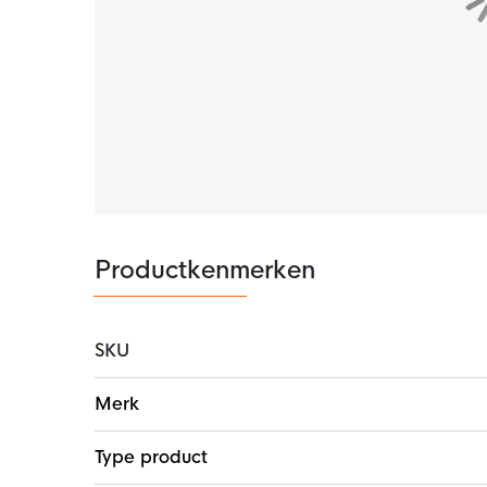
gestroomlijnde pasvorm. De trainingsbroek he
pasvorm kunt aanpassen. In de ritszakken kun 
de enkelritsen kun je gemakkelijk en snel omk
Materiaal
Het adidas Manchester United trainingspak i
polyester. Het gebruik van
gerecyclede mater
een einde te maken aan plastic afval. De AE
vertrouwd gevoel. Mesh inzetstukken en de ma
zorgen voor extra ventilatie.
Productkenmerken
SKU
Meer
Merk
informatie
Type product