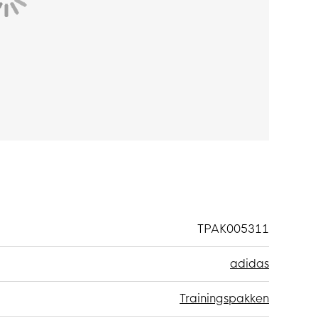
eft een elastische taille waarmee je de
je veilig je benodigde spullen bewaren. Dankzij
leden.
s gemaakt van interlock, 100% gerecycled
ialen
is slechts één van adidas' oplossingen om
ROREADY technologie voert zweet af voor een
nchetten en zoom van gaas in de trainingstrui
TPAK005311
adidas
Trainingspakken