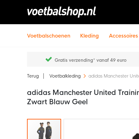
Voetbalschoenen
Kleding
Accessoires
Gratis verzending* vanaf 49 euro
Terug
Voetbalkleding
adidas Manchester Unit
adidas Manchester United Train
Zwart Blauw Geel
Ga
naar
het
einde