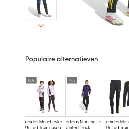
Ga
naar
het
begin
van
de
Populaire alternatieven
afbeeldingen-
gallerij
Kids
Kids
adidas Manchester
adidas Manchester
adidas Man
United Trainingspak
United Track
United Trai