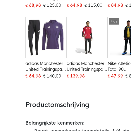
1/4-Zip 2025-2026
Trainingspak
1/4-Zip 2
€ 68,98
€ 125,00
€ 64,98
€ 115,00
€ 84,98
€ 
Kids Paars Zwart
Hooded 2025-2025
Zwart Blau
Kids Paars Wit
Kids
adidas Manchester
adidas Manchester
Nike Atleti
United Trainingspak
United Trainingspak
Total 90
1/4-Zip 2025-2026
1/4-Zip 2026-2027
Trainingspak
€ 64,98
€ 140,00
€ 139,98
€ 47,99
€ 
Paars Zwart Wit
Rood Zwart Wit
Hooded 20
Kids Zwart
Wit
Productomschrijving
Belangrijkste kenmerken: