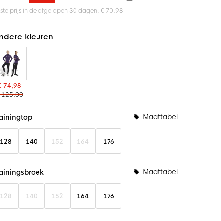
ste prijs in de afgelopen 30 dagen: € 70,98
ndere kleuren
€ 74,98
 125,00
undelopties
Maattabel
rainingtop
128
140
152
164
176
Maattabel
rainingsbroek
128
140
152
164
176