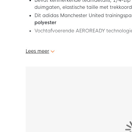
Bevat kenmerkende teamdetails, 1/4-zip 
duimgaten, elastische taille met trekkoord,
Dit adidas Manchester United trainingsp
polyester
Vochtafvoerende AEROREADY technologie
Dit adidas Manchester United Trainingspak 1
Lees meer
uitermate geschikt om tijdens het trainen te
dat je een echte Manchester United fan bent. 
gave Manchester United trainingspak voor ki
Pasvorm
Het adidas Manchester United trainingspak he
slank gevoel.
Kenmerken
Dit adidas Manchester United trainingspak he
luchttoevoer kunt regelen. De onzichtbare du