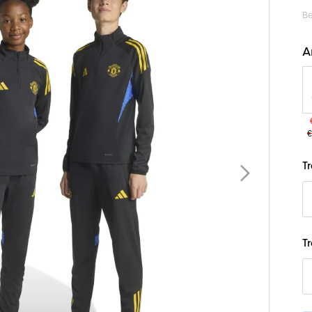
Be
A
€
B
T
T