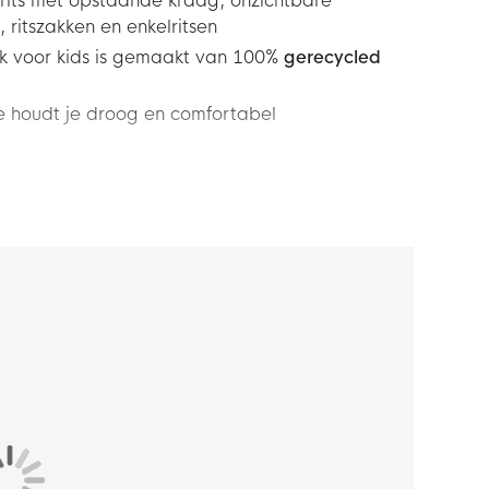
rits met opstaande kraag, onzichtbare
 ritszakken en enkelritsen
ak voor kids is gemaakt van 100%
gerecycled
 houdt je droog en comfortabel
/4-Zip 2025-2026 Kids Zwart Blauw Geel is
 dragen. De kenmerkende teamdetails laten zien
Toon nu je trots voor de Engelse club met dit
nderen!
eft een slim-fit pasvorm wat zorgt voor een
eft een 1/4-zip rits waarmee je zelf de
imgaten kun je gebruiken voor een extra