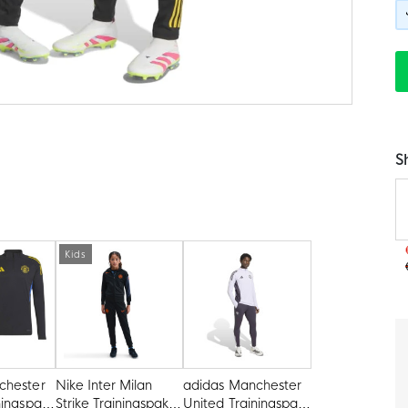
S
Kids
chester
Nike Inter Milan
adidas Manchester
ningspak
Strike Trainingspak
United Trainingspak