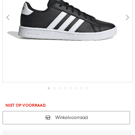
Ga
naar
het
NIET OP VOORRAAD
begin
van
Winkelvoorraad
de
afbeeldingen-
gallerij