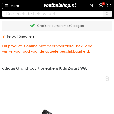
1
NL
Menu
Achteraf betalen met Klarna
Terug
Sneakers
Dit product is online niet meer voorradig. Bekijk de
winkelvoorraad voor de actuele beschikbaarheid.
adidas Grand Court Sneakers Kids Zwart Wit
Ga
naar
het
einde
van
de
afbeeldingen-
gallerij