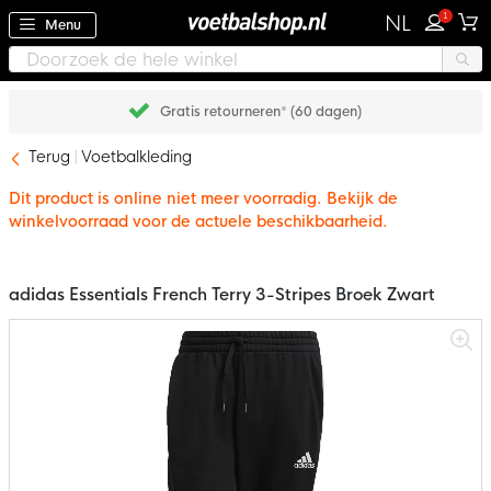
1
NL
Menu
Gratis retourneren* (60 dagen)
Terug
Voetbalkleding
Dit product is online niet meer voorradig. Bekijk de
winkelvoorraad voor de actuele beschikbaarheid.
adidas Essentials French Terry 3-Stripes Broek Zwart
Ga
naar
het
einde
van
de
afbeeldingen-
gallerij