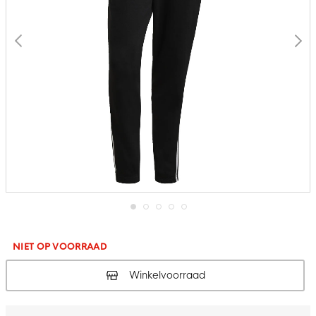
Ga
naar
het
NIET OP VOORRAAD
begin
van
Winkelvoorraad
de
afbeeldingen-
gallerij