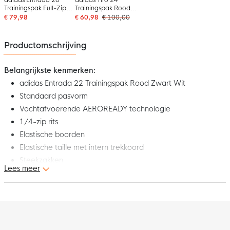
adidas Entrada 26
adidas Tiro 24
Trainingspak Full-Zip
Trainingspak Rood
Rood Zwart
Zwart Wit
€ 79,98
€ 60,98
€ 100,00
Productomschrijving
Belangrijkste kenmerken:
adidas Entrada 22 Trainingspak Rood Zwart Wit
Standaard pasvorm
Vochtafvoerende AEROREADY technologie
1/4-zip rits
Elastische boorden
Elastische taille met intern trekkoord
Steekzakken
Lees meer
Enkelritsen
Materiaal: 100% gerecycled polyester
Dit is het nieuwe adidas Entrada 22 trainingspak. Het
trainingspak maakt deel uit van de adidas Entrada 22 collectie.