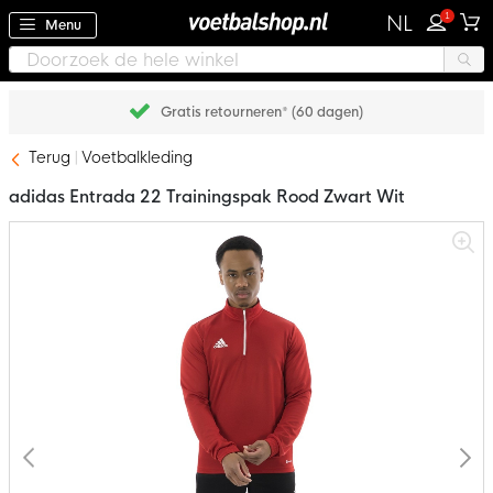
1
NL
Menu
Achteraf betalen met Klarna
Terug
Voetbalkleding
adidas Entrada 22 Trainingspak Rood Zwart Wit
Ga
naar
het
einde
van
de
afbeeldingen-
gallerij