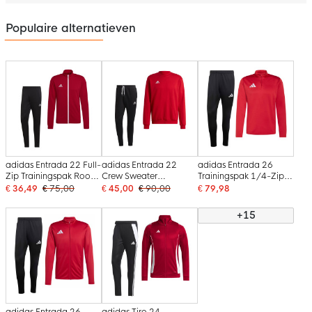
Populaire alternatieven
adidas Entrada 22 Full-
adidas Entrada 22
adidas Entrada 26
Zip Trainingspak Rood
Crew Sweater
Trainingspak 1/4-Zip
Zwart Wit
Trainingspak Rood
Rood Zwart
€ 36,49
€ 75,00
€ 45,00
€ 90,00
€ 79,98
Zwart
+15