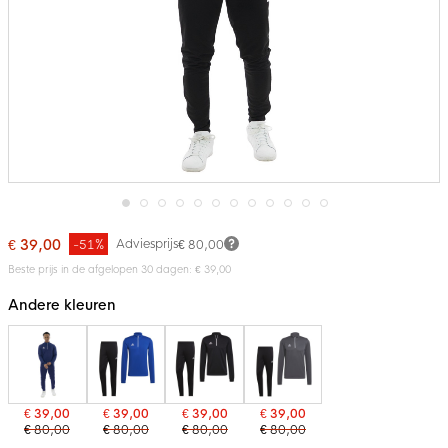
Ga
naar
€ 39,00
Adviesprijs
-51%
€ 80,00
het
Beste prijs in de afgelopen 30 dagen: € 39,00
begin
van
de
Andere kleuren
afbeeldingen-
gallerij
€ 39,00
€ 39,00
€ 39,00
€ 39,00
€ 80,00
€ 80,00
€ 80,00
€ 80,00