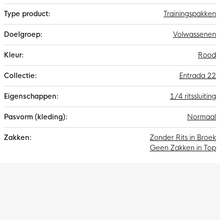
steekzakken waarin je je handen kunt opwarmen tijdens koude
dagen. De enkelritsen maken het gemakkelijk om de
Trainingspakken
trainingsbroek over je (voetbal)schoenen heen aan- en uit te
trekken.
Volwassenen
Rood
Entrada 22
1/4 ritssluiting
Normaal
Zonder Rits in Broek
Geen Zakken in Top