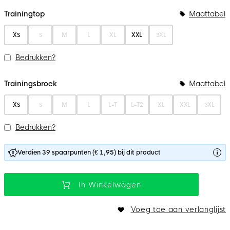
Bundelopties
Trainingtop
Maattabel
XS
S
M
L
XL
XXL
3XL
Bedrukken?
Trainingsbroek
Maattabel
XS
S
M
L
L-T
L-T2
XL
XXL
3XL
Bedrukken?
Verdien 39 spaarpunten (€ 1,95) bij dit product
In Winkelwagen
Voeg toe aan verlanglijst