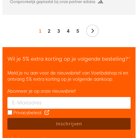
Oorspronkelijk geplaatst bij onze partner adidas
Volgende
1
2
3
4
5
Wil je 5% extra korting op je volgende bestelling?*
Meld je nu aan voor de nieuwsbrief van Voetbalshop.nl en
ontvang 5% extra korting op je volgende aankoop.
Abonneer je op onze nieuwsbrief
Enter your email and accept the privacy policy to subscribe to 
Privacybeleid
Inschrijven