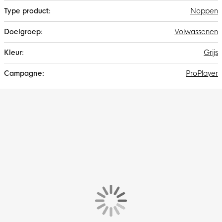
Noppen
Volwassenen
Grijs
ProPlayer