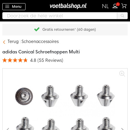
1
NL
Menu
Achteraf betalen met Klarna
Terug
Schoenaccessoires
adidas Conical Schroefnoppen Multi
4.8
(
55
Reviews
)
Waardering:
96
100
% of
Ga
naar
het
einde
van
de
afbeeldingen-
gallerij