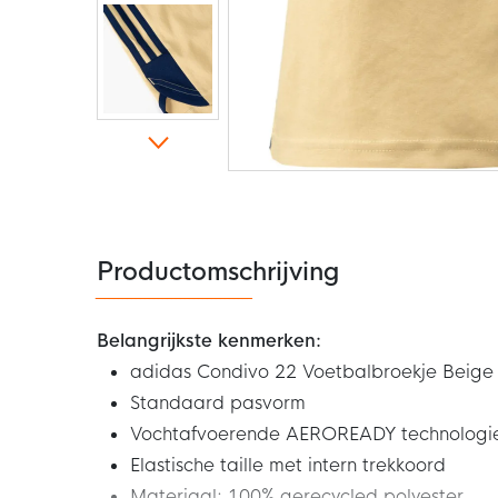
Ga
naar
het
begin
van
de
Productomschrijving
afbeeldingen-
gallerij
Belangrijkste kenmerken:
adidas Condivo 22 Voetbalbroekje Beig
Standaard pasvorm
Vochtafvoerende AEROREADY technologi
Elastische taille met intern trekkoord
Materiaal: 100% gerecycled polyester