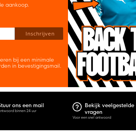
de aankoop.
 policy to subscribe to our newsletter.
Inschrijven
veren bij een minimale
rden in bevestigingsmail.
Stuur ons een mail
Bekijk veelgestelde
ntwoord binnen 24 uur
vragen
Voor een snel antwoord