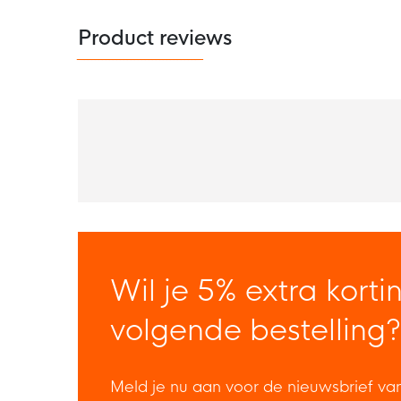
Product reviews
Wil je 5% extra korti
volgende bestelling?
Meld je nu aan voor de nieuwsbrief va