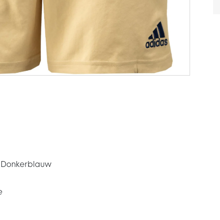
e Donkerblauw
e