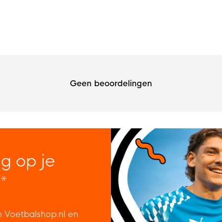
Geen beoordelingen
ng op je
*
n Voetbalshop.nl en