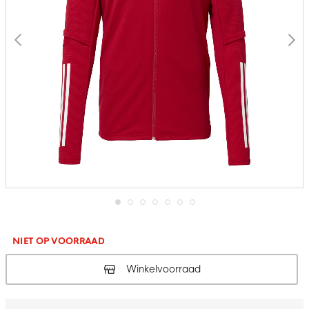
Ga
naar
het
NIET OP VOORRAAD
begin
van
Winkelvoorraad
de
afbeeldingen-
gallerij