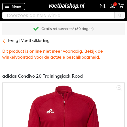
1
NL
Menu
Gratis retourneren* (60 dagen)
Terug
Voetbalkleding
Dit product is online niet meer voorradig. Bekijk de
winkelvoorraad voor de actuele beschikbaarheid.
adidas Condivo 20 Trainingsjack Rood
Ga
naar
het
einde
van
de
afbeeldingen-
gallerij