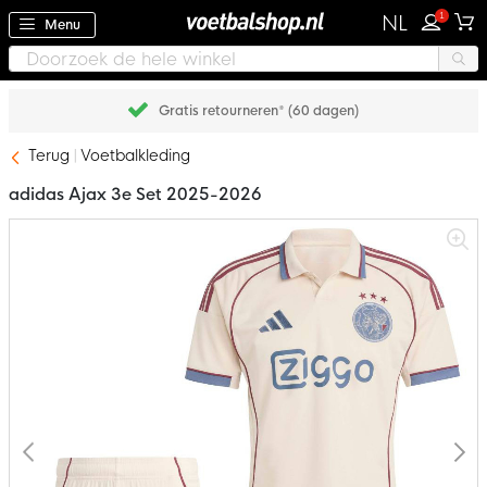
1
NL
Menu
Gratis retourneren* (60 dagen)
Terug
Voetbalkleding
adidas Ajax 3e Set 2025-2026
Ga
naar
het
einde
van
de
afbeeldingen-
gallerij