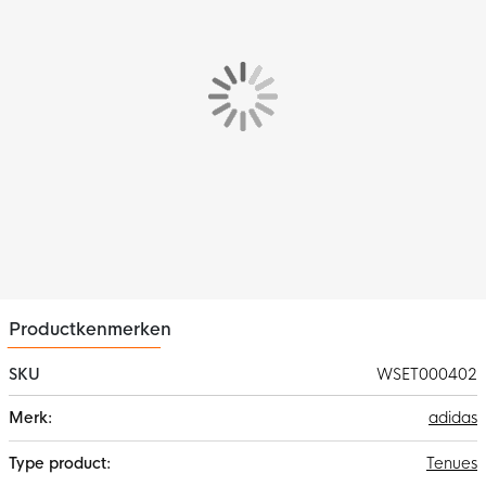
uit Amsterdam!
Pasvorm
Het adidas Ajax 3e Set 2025-2026 heeft een standaard
pasvorm met een elegante omgeslagen kraag en comfortabele
boorden.
Materiaal
De Ajax 3e set is gemaakt van 100% gerecycled polyester. Het
gebruik van gerecyclede materialen is slechts één van adidas'
oplossingen voor een duurzamere wereld. Blijf zweetvrij door
de AEROREADY technologie.
Productkenmerken
SKU
WSET000402
Meer
adidas
informatie
Tenues