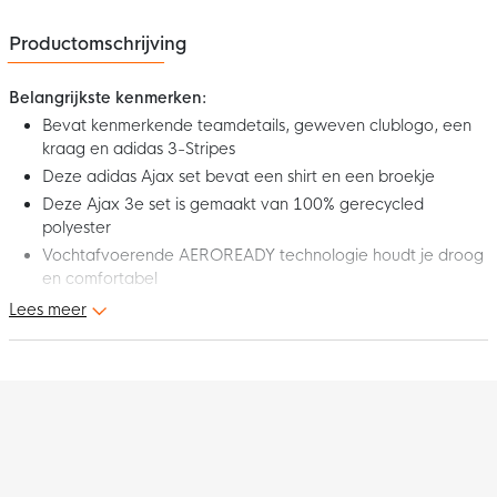
Productomschrijving
Belangrijkste kenmerken:
Bevat kenmerkende teamdetails, geweven clublogo, een
kraag en adidas 3-Stripes
Deze adidas Ajax set bevat een shirt en een broekje
Deze Ajax 3e set is gemaakt van 100% gerecycled
polyester
Vochtafvoerende AEROREADY technologie houdt je droog
en comfortabel
Lees meer
Vier de oorsprong van Amsterdam met het adidas Ajax 3e Set
2025-2026. Deze bijzondere 3e set is een eerbetoon aan het
eerste officiële document waarin de stad wordt genoemd,
daterend uit 1275. De subtiele beige tinten verwijzen naar het
vergeelde papier van de oorkonde, terwijl de print van het
historische zegel en het jubileumlogo het verhaal tot leven
brengen. Draag deze Ajax 3e set en toon je trots voor de club