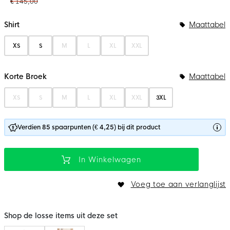
€ 145,00
Bundelopties
Shirt
Maattabel
XS
S
M
L
XL
XXL
Korte Broek
Maattabel
XS
S
M
L
XL
XXL
3XL
Verdien 85 spaarpunten (€ 4,25) bij dit product
In Winkelwagen
Voeg toe aan verlanglijst
Shop de losse items uit deze set