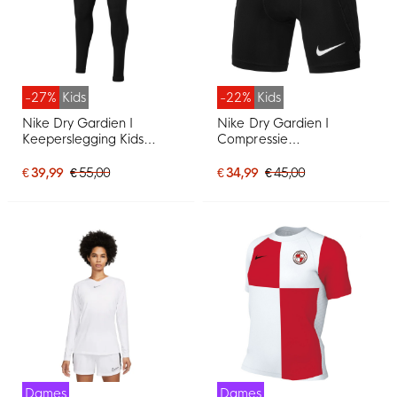
-27%
Kids
-22%
Kids
Nike Dry Gardien I
Nike Dry Gardien I
Keeperslegging Kids
Compressie
Zwart
Keepersbroekje Kids
Zwart
€ 39,99
€ 55,00
€ 34,99
€ 45,00
Dames
Dames