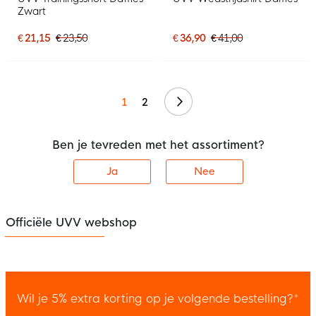
Zwart
€ 21,15
€ 23,50
€ 36,90
€ 41,00
Volgende
1
2
Ben je tevreden met het assortiment?
Ja
Nee
Officiële UVV webshop
Wil je 5% extra korting op je volgende bestelling?*