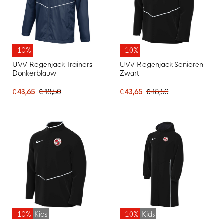
-10%
-10%
UVV Regenjack Trainers
UVV Regenjack Senioren
Donkerblauw
Zwart
€ 43,65
€ 48,50
€ 43,65
€ 48,50
-10%
Kids
-10%
Kids