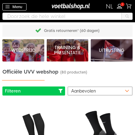
1
NL
Menu
Gratis retourneren* (60 dagen)
TRAINING &
WEDSTRIJD
UITRUSTING
PRESENTATIE
Officiële UVV webshop
(80 producten)
Filteren