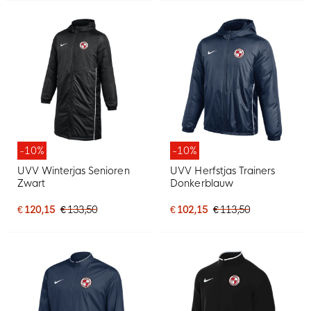
-10%
-10%
UVV Winterjas Senioren
UVV Herfstjas Trainers
Zwart
Donkerblauw
€ 120,15
€ 133,50
€ 102,15
€ 113,50