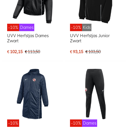
-10%
Dames
-10%
Kids
UVV Herfstjas Dames
UVV Herfstjas Junior
Zwart
Zwart
€ 102,15
€ 113,50
€ 93,15
€ 103,50
-10%
-10%
Dames