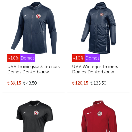
-10%
Dames
-10%
Dames
UVV Trainingsjack Trainers
UVV Winterjas Trainers
Dames Donkerblauw
Dames Donkerblauw
€ 39,15
€ 43,50
€ 120,15
€ 133,50