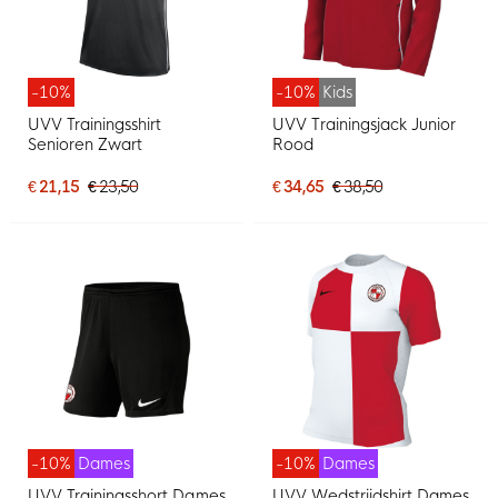
-10%
-10%
Kids
UVV Trainingsshirt
UVV Trainingsjack Junior
Senioren Zwart
Rood
€ 21,15
€ 23,50
€ 34,65
€ 38,50
-10%
Dames
-10%
Dames
UVV Trainingsshort Dames
UVV Wedstrijdshirt Dames